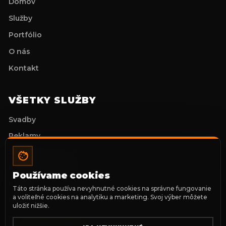
Domov
Služby
Portfólio
O nás
Kontakt
VŠETKY SLUŽBY
Svadby
Reklamy
Stužkové slávnosti
Prvé sväté prijímanie
Používame cookies
Portréty
Táto stránka používa nevyhnutné cookies na správne fungovanie
a voliteľné cookies na analytiku a marketing. Svoj výber môžete
Klipy
uložiť nižšie.