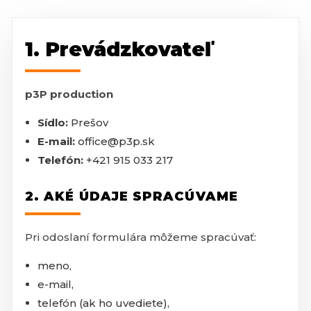
1. Prevádzkovateľ
p3P production
Sídlo:
Prešov
E-mail:
office@p3p.sk
Telefón:
+421 915 033 217
2. AKÉ ÚDAJE SPRACÚVAME
Pri odoslaní formulára môžeme spracúvať:
meno,
e-mail,
telefón (ak ho uvediete),