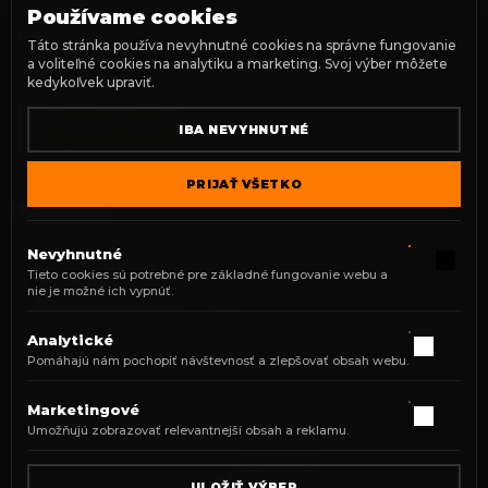
Prvé sväté prijímanie
Používame cookies
Portréty
Táto stránka používa nevyhnutné cookies na správne fungovanie
a voliteľné cookies na analytiku a marketing. Svoj výber môžete
Klipy
kedykoľvek upraviť.
TVORBA WEBOV
IBA NEVYHNUTNÉ
PRIJAŤ VŠETKO
KONTAKT
office@p3p.sk
Nevyhnutné
Tieto cookies sú potrebné pre základné fungovanie webu a
+421 915 033 217
nie je možné ich vypnúť.
Prešov, Slovenská republika
Analytické
Pomáhajú nám pochopiť návštevnosť a zlepšovať obsah webu.
Marketingové
©
2026
p3P production. Všetky práva vyhradené.
Umožňujú zobrazovať relevantnejší obsah a reklamu.
Cookies
Zásady ochrany osobných údajov
Created by
ULOŽIŤ VÝBER