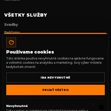
VŠETKY SLUŽBY
Svadby
Reklamy
Stužkové slávnosti
Prvé sväté prijímanie
Používame cookies
Portréty
Táto stránka používa nevyhnutné cookies na správne fungovanie
a voliteľné cookies na analytiku a marketing. Svoj výber môžete
Klipy
kedykoľvek zmeniť.
TVORBA WEBOV
IBA NEVYHNUTNÉ
PRIJAŤ VŠETKO
KONTAKT
office@p3p.sk
Nevyhnutné
Tieto cookies sú potrebné pre základné fungovanie webu a